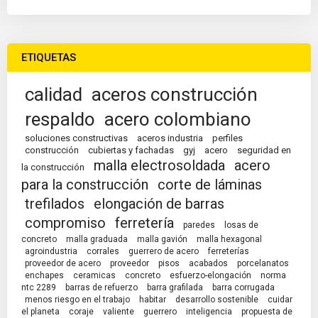
ETIQUETAS
calidad
aceros construcción
respaldo
acero colombiano
soluciones constructivas
aceros industria
perfiles
construcción
cubiertas y fachadas
gyj
acero
seguridad en
malla electrosoldada
acero
la construcción
para la construcción
corte de láminas
trefilados
elongación de barras
compromiso
ferretería
paredes
losas de
concreto
malla graduada
malla gavión
malla hexagonal
agroindustria
corrales
guerrero de acero
ferreterías
proveedor de acero
proveedor
pisos
acabados
porcelanatos
enchapes
ceramicas
concreto
esfuerzo-elongación
norma
ntc 2289
barras de refuerzo
barra grafilada
barra corrugada
menos riesgo en el trabajo
habitar
desarrollo sostenible
cuidar
el planeta
coraje
valiente
guerrero
inteligencia
propuesta de