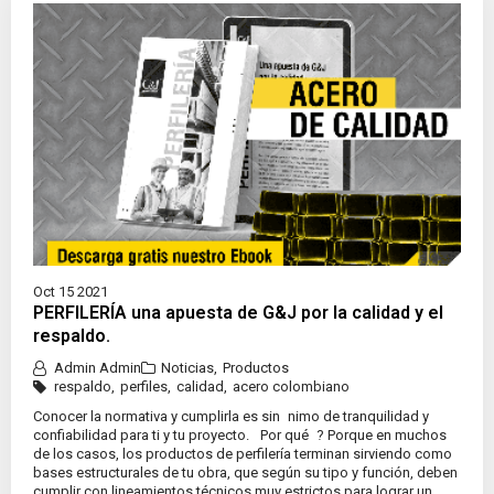
Oct 15 2021
PERFILERÍA una apuesta de G&J por la calidad y el
respaldo.
Admin Admin
Noticias
,
Productos
respaldo
,
perfiles
,
calidad
,
acero colombiano
Conocer la normativa y cumplirla es sin nimo de tranquilidad y
confiabilidad para ti y tu proyecto. Por qué ? Porque en muchos
de los casos, los productos de perfilería terminan sirviendo como
bases estructurales de tu obra, que según su tipo y función, deben
cumplir con lineamientos técnicos muy estrictos para lograr un