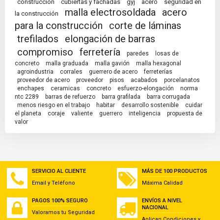
construcción
cubiertas y fachadas
gyj
acero
seguridad en
malla electrosoldada
acero
la construcción
para la construcción
corte de láminas
trefilados
elongación de barras
compromiso
ferretería
paredes
losas de
concreto
malla graduada
malla gavión
malla hexagonal
agroindustria
corrales
guerrero de acero
ferreterías
proveedor de acero
proveedor
pisos
acabados
porcelanatos
enchapes
ceramicas
concreto
esfuerzo-elongación
norma
ntc 2289
barras de refuerzo
barra grafilada
barra corrugada
menos riesgo en el trabajo
habitar
desarrollo sostenible
cuidar
el planeta
coraje
valiente
guerrero
inteligencia
propuesta de
valor
SERVICIO AL CLIENTE
MÁS DE 100 PRODUCTOS
Email y Teléfono
Máxima Calidad
PAGOS 100% SEGURO
ENVÍOS A NIVEL
NACIONAL
Valoramos tu Seguridad
Aplican Condiciones y