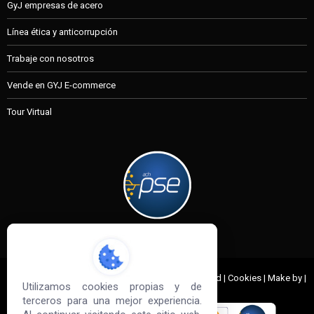
GyJ empresas de acero
Línea ética y anticorrupción
Trabaje con nosotros
Vende en GYJ E-commerce
Tour Virtual
MI CUENTA
© 2022 G&J Empresas de Acero. All Rights Reserved | Cookies | Make by |
Utilizamos cookies propias y de
Sd3
terceros para una mejor experiencia.