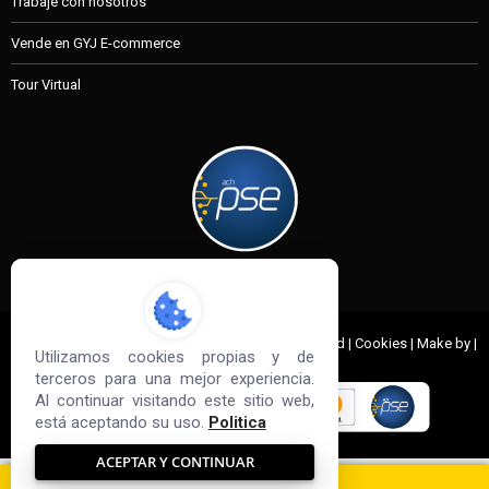
Trabaje con nosotros
Vende en GYJ E-commerce
Tour Virtual
MI CUENTA
© 2022 G&J Empresas de Acero. All Rights Reserved | Cookies | Make by |
Utilizamos cookies propias y de
Sd3
terceros para una mejor experiencia.
Al continuar visitando este sitio web,
está aceptando su uso.
Politica
ACEPTAR Y CONTINUAR
0