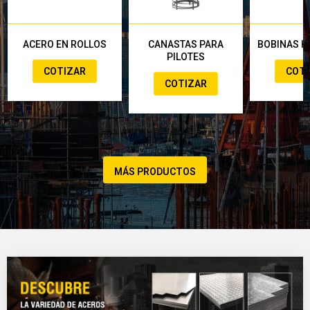
ACERO EN ROLLOS
CANASTAS PARA
BOBINAS H
PILOTES
COTIZAR
COT
COTIZAR
MÁS PRODUCTOS