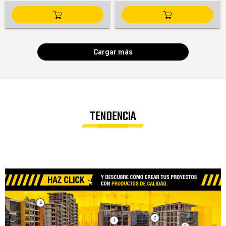
Cargar más
TENDENCIA
4
2
1