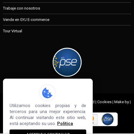
Trabaje con nosotros
Vende en GYJ E-commerce
Tour Virtual
MI CUENTA
© 2022 G&J Empresas de Acero. All Rights Reserved | Cookies | Make by |
Utilizamos cookies propias y de
Sd3
terceros para una mejor experiencia.
Al continuar visitando este sitio web,
está aceptando su uso.
Politica