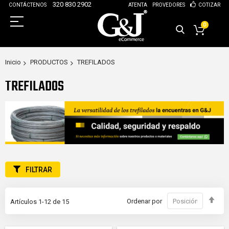
320 830 2902
CONTÁCTENOS
ATENTA
PROVEDORES
COTIZAR
0
Inicio
PRODUCTOS
TREFILADOS
TREFILADOS
FILTRAR
Fija
Ordenar por
Artículos
1
-
12
de
15
Dir
Des