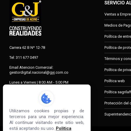
SERVICIO A
Ventas a Empr
Medios de Pag
Política de ent
Carrera 62 B Nº 12-78
Política de pro
Tel: 311 677 0497
Términos y con
Email Atencion Comercial:
Política de priv
gestordigital.nacional@gyj.com.co
Política web
Lunes a Viernes | 8:00 AM - 5:00 PM
Sabado | 8:00 AM - 12:30 PM
Política sagrilaf
Protección del
Utilizamos cookies propias y de
Superintendenci
terceros para una mejor experiencia.
Al continuar visitando este sitio web,
está aceptando su uso.
Politica