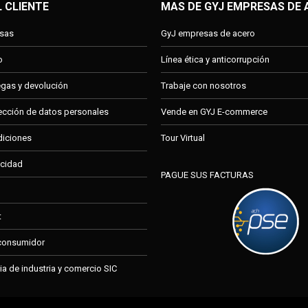
L CLIENTE
MAS DE GYJ EMPRESAS DE
esas
GyJ empresas de acero
o
Línea ética y anticorrupción
regas y devolución
Trabaje con nosotros
tección de datos personales
Vende en GYJ E-commerce
diciones
Tour Virtual
acidad
PAGUE SUS FACTURAS
t
 consumidor
a de industria y comercio SIC