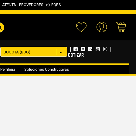
ATENTA
PROVEDORES
PQRS
Your 
|
|
COTIZAR
Perfilería
Soluciones Constructivas