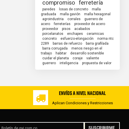
compromiso
ferretería
paredes
losas de concreto
malla
graduada
malla gavión
malla hexagonal
agroindustria
corrales
guerrero de
acero
ferreterías
proveedor de acero
proveedor
pisos
acabados
porcelanatos
enchapes
ceramicas
concreto
esfuerzo-elongación
norma ntc
2289
barras de refuerzo
barra grafilada
barra corrugada
menos riesgo en el
trabajo
habitar
desarrollo sostenible
cuidar el planeta
coraje
valiente
guerrero
inteligencia
propuesta de valor
ENVÍOS A NIVEL NACIONAL
Aplican Condiciones y Restricciones
SUSCRIBIRME