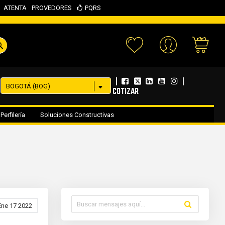
ATENTA
PROVEDORES
PQRS
Your 
|
|
COTIZAR
Perfilería
Soluciones Constructivas
Ene 17 2022