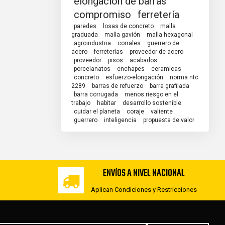
elongación de barras
compromiso
ferretería
paredes
losas de concreto
malla
graduada
malla gavión
malla hexagonal
agroindustria
corrales
guerrero de
acero
ferreterías
proveedor de acero
proveedor
pisos
acabados
porcelanatos
enchapes
ceramicas
concreto
esfuerzo-elongación
norma ntc
2289
barras de refuerzo
barra grafilada
barra corrugada
menos riesgo en el
trabajo
habitar
desarrollo sostenible
cuidar el planeta
coraje
valiente
guerrero
inteligencia
propuesta de valor
ENVÍOS A NIVEL NACIONAL
Aplican Condiciones y Restricciones