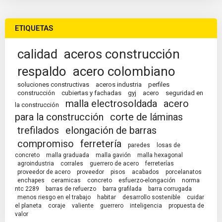
ETIQUETAS
calidad
aceros construcción
respaldo
acero colombiano
soluciones constructivas
aceros industria
perfiles
construcción
cubiertas y fachadas
gyj
acero
seguridad en
malla electrosoldada
acero
la construcción
para la construcción
corte de láminas
trefilados
elongación de barras
compromiso
ferretería
paredes
losas de
concreto
malla graduada
malla gavión
malla hexagonal
agroindustria
corrales
guerrero de acero
ferreterías
proveedor de acero
proveedor
pisos
acabados
porcelanatos
enchapes
ceramicas
concreto
esfuerzo-elongación
norma
ntc 2289
barras de refuerzo
barra grafilada
barra corrugada
menos riesgo en el trabajo
habitar
desarrollo sostenible
cuidar
el planeta
coraje
valiente
guerrero
inteligencia
propuesta de
valor