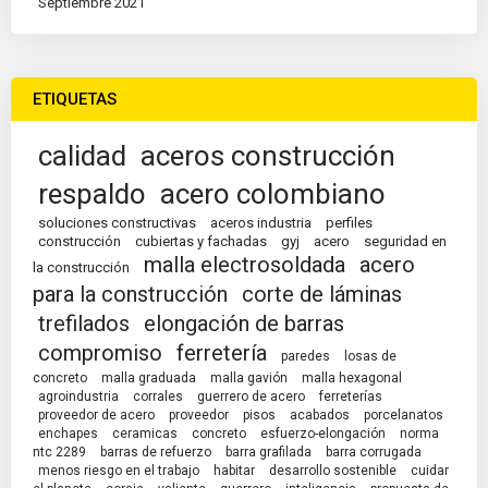
Septiembre 2021
ETIQUETAS
calidad
aceros construcción
respaldo
acero colombiano
soluciones constructivas
aceros industria
perfiles
construcción
cubiertas y fachadas
gyj
acero
seguridad en
malla electrosoldada
acero
la construcción
para la construcción
corte de láminas
trefilados
elongación de barras
compromiso
ferretería
paredes
losas de
concreto
malla graduada
malla gavión
malla hexagonal
agroindustria
corrales
guerrero de acero
ferreterías
proveedor de acero
proveedor
pisos
acabados
porcelanatos
enchapes
ceramicas
concreto
esfuerzo-elongación
norma
ntc 2289
barras de refuerzo
barra grafilada
barra corrugada
menos riesgo en el trabajo
habitar
desarrollo sostenible
cuidar