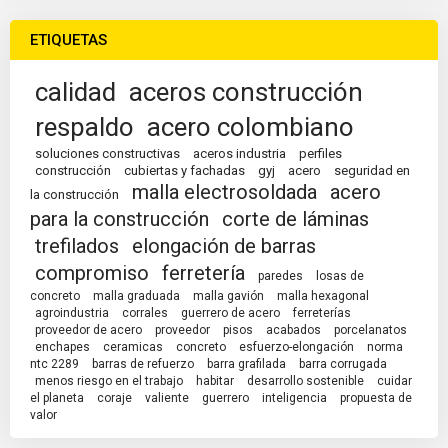
ETIQUETAS
calidad
aceros construcción
respaldo
acero colombiano
soluciones constructivas
aceros industria
perfiles
construcción
cubiertas y fachadas
gyj
acero
seguridad en
malla electrosoldada
acero
la construcción
para la construcción
corte de láminas
trefilados
elongación de barras
compromiso
ferretería
paredes
losas de
concreto
malla graduada
malla gavión
malla hexagonal
agroindustria
corrales
guerrero de acero
ferreterías
proveedor de acero
proveedor
pisos
acabados
porcelanatos
enchapes
ceramicas
concreto
esfuerzo-elongación
norma
ntc 2289
barras de refuerzo
barra grafilada
barra corrugada
menos riesgo en el trabajo
habitar
desarrollo sostenible
cuidar
el planeta
coraje
valiente
guerrero
inteligencia
propuesta de
valor