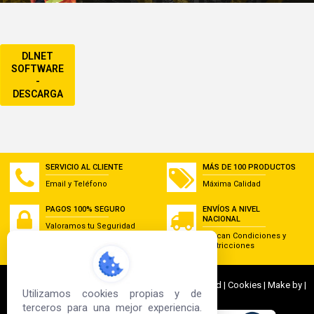
DLNET
SOFTWARE
-
DESCARGA
SERVICIO AL CLIENTE
MÁS DE 100 PRODUCTOS
Email y Teléfono
Máxima Calidad
PAGOS 100% SEGURO
ENVÍOS A NIVEL
NACIONAL
Valoramos tu Seguridad
Aplican Condiciones y
Restricciones
© 2022 G&J Empresas de Acero. All Rights Reserved | Cookies | Make by |
Utilizamos cookies propias y de
Sd3
terceros para una mejor experiencia.