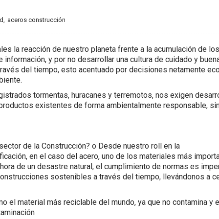
ad
,
aceros construcción
s la reacción de nuestro planeta frente a la acumulación de lo
información, y por no desarrollar una cultura de cuidado y buen
a través del tiempo, esto acentuado por decisiones netamente e
biente.
gistrados tormentas, huracanes y terremotos, nos exigen desarrol
o productos existentes de forma ambientalmente responsable, si
ector de la Construcción? o Desde nuestro roll en la
cación, en el caso del acero, uno de los materiales más import
 hora de un desastre natural, el cumplimiento de normas es imper
 construcciones sostenibles a través del tiempo, llevándonos a c
mo el material más reciclable del mundo, ya que no contamina y 
ntaminación