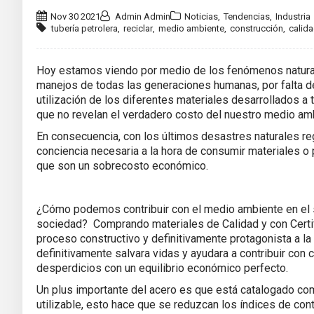
Nov 30 2021
Admin Admin
Noticias
,
Tendencias
,
Industria
tubería petrolera
,
reciclar
,
medio ambiente
,
construcción
,
calid
Hoy estamos viendo por medio de los fenómenos naturale
manejos de todas las generaciones humanas, por falta de 
utilización de los diferentes materiales desarrollados 
que no revelan el verdadero costo del nuestro medio am
En consecuencia, con los últimos desastres naturales re
conciencia necesaria a la hora de consumir materiales 
que son un sobrecosto económico.
¿Cómo podemos contribuir con el medio ambiente en el s
sociedad? Comprando materiales de Calidad y con Certifi
proceso constructivo y definitivamente protagonista a la
definitivamente salvara vidas y ayudara a contribuir con
desperdicios con un equilibrio económico perfecto.
Un plus importante del acero es que está catalogado co
utilizable, esto hace que se reduzcan los índices de co