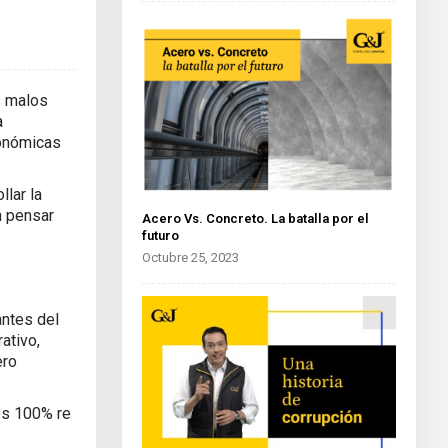
s malos
a
conómicas
lar la
n pensar
Acero Vs. Concreto. La batalla por el
futuro
Octubre 25, 2023
antes del
ativo,
ero
es 100% re