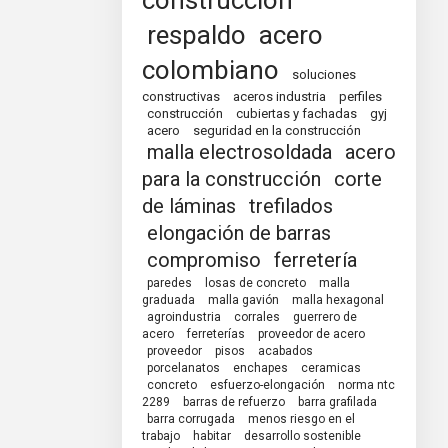
construcción
respaldo
acero
colombiano
soluciones
constructivas
aceros industria
perfiles
construcción
cubiertas y fachadas
gyj
acero
seguridad en la construcción
malla electrosoldada
acero
para la construcción
corte
de láminas
trefilados
elongación de barras
compromiso
ferretería
paredes
losas de concreto
malla
graduada
malla gavión
malla hexagonal
agroindustria
corrales
guerrero de
acero
ferreterías
proveedor de acero
proveedor
pisos
acabados
porcelanatos
enchapes
ceramicas
concreto
esfuerzo-elongación
norma ntc
2289
barras de refuerzo
barra grafilada
barra corrugada
menos riesgo en el
trabajo
habitar
desarrollo sostenible