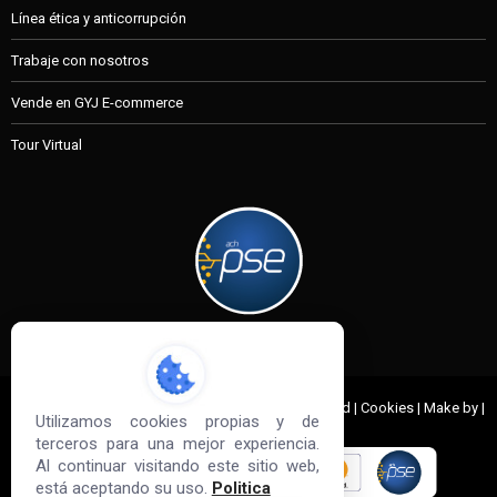
Línea ética y anticorrupción
Trabaje con nosotros
Vende en GYJ E-commerce
Tour Virtual
MI CUENTA
© 2022 G&J Empresas de Acero. All Rights Reserved | Cookies | Make by |
Utilizamos cookies propias y de
Sd3
terceros para una mejor experiencia.
Al continuar visitando este sitio web,
está aceptando su uso.
Politica