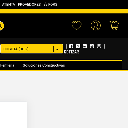
ATENTA
PROVEDORES
PQRS
Your 
|
|
COTIZAR
Perfilería
Soluciones Constructivas