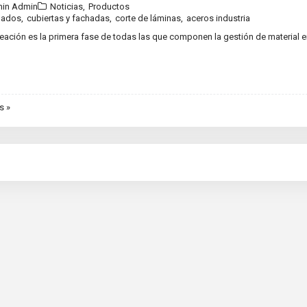
in Admin
Noticias
,
Productos
ilados
,
cubiertas y fachadas
,
corte de láminas
,
aceros industria
eación es la primera fase de todas las que componen la gestión de material e
s »