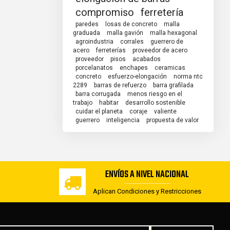
compromiso
ferretería
paredes
losas de concreto
malla
graduada
malla gavión
malla hexagonal
agroindustria
corrales
guerrero de
acero
ferreterías
proveedor de acero
proveedor
pisos
acabados
porcelanatos
enchapes
ceramicas
concreto
esfuerzo-elongación
norma ntc
2289
barras de refuerzo
barra grafilada
barra corrugada
menos riesgo en el
trabajo
habitar
desarrollo sostenible
cuidar el planeta
coraje
valiente
guerrero
inteligencia
propuesta de valor
ENVÍOS A NIVEL NACIONAL
Aplican Condiciones y Restricciones