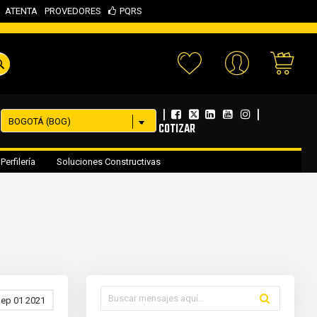
ATENTA
PROVEDORES
PQRS
Your 
|
|
COTIZAR
Perfilería
Soluciones Constructivas
ep 01 2021