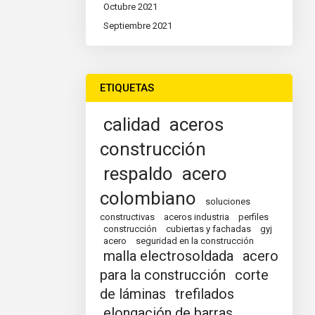
Octubre 2021
Septiembre 2021
ETIQUETAS
calidad
aceros
construcción
respaldo
acero
colombiano
soluciones
constructivas
aceros industria
perfiles
construcción
cubiertas y fachadas
gyj
acero
seguridad en la construcción
malla electrosoldada
acero
para la construcción
corte
de láminas
trefilados
elongación de barras