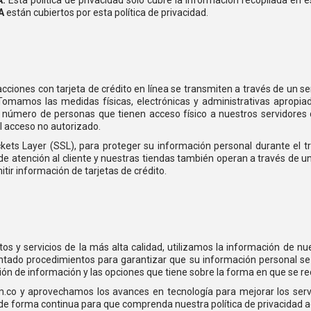
.A
están cubiertos por esta política de privacidad.
sacciones con tarjeta de crédito en línea se transmiten a través de u
Tomamos las medidas físicas, electrónicas y administrativas apropia
 del número de personas que tienen acceso físico a nuestros servidor
l acceso no autorizado.
ckets Layer (SSL), para proteger su información personal durante el 
de atención al cliente y nuestras tiendas también operan a través de u
tir información de tarjetas de crédito.
s y servicios de la más alta calidad, utilizamos la información de nue
ntado procedimientos para garantizar que su información personal s
ción de información y las opciones que tiene sobre la forma en que se reco
.co y aprovechamos los avances en tecnología para mejorar los servi
 de forma continua para que comprenda nuestra política de privacidad a