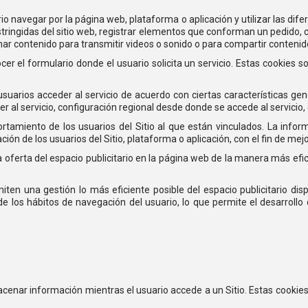
o navegar por la página web, plataforma o aplicación y utilizar las difere
estringidas del sitio web, registrar elementos que conforman un pedido, c
r contenido para transmitir videos o sonido o para compartir contenido
r el formulario donde el usuario solicita un servicio. Estas cookies s
uarios acceder al servicio de acuerdo con ciertas características gene
r al servicio, configuración regional desde donde se accede al servicio, 
tamiento de los usuarios del Sitio al que están vinculados. La infor
ción de los usuarios del Sitio, plataforma o aplicación, con el fin de mejo
 oferta del espacio publicitario en la página web de la manera más efic
ten una gestión lo más eficiente posible del espacio publicitario dis
e los hábitos de navegación del usuario, lo que permite el desarrollo 
acenar información mientras el usuario accede a un Sitio. Estas cooki