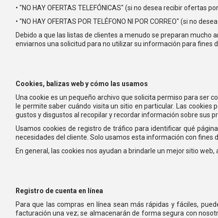
• "NO HAY OFERTAS TELEFÓNICAS" (si no desea recibir ofertas por
• "NO HAY OFERTAS POR TELÉFONO NI POR CORREO" (si no desea r
Debido a que las listas de clientes a menudo se preparan mucho an
enviarnos una solicitud para no utilizar su información para fines
Cookies, balizas web y cómo las usamos
Una cookie es un pequeño archivo que solicita permiso para ser co
le permite saber cuándo visita un sitio en particular. Las cooki
gustos y disgustos al recopilar y recordar información sobre sus p
Usamos cookies de registro de tráfico para identificar qué página
necesidades del cliente. Solo usamos esta información con fines de
En general, las cookies nos ayudan a brindarle un mejor sitio web
Registro de cuenta en línea
Para que las compras en línea sean más rápidas y fáciles, puede 
facturación una vez; se almacenarán de forma segura con nosotro