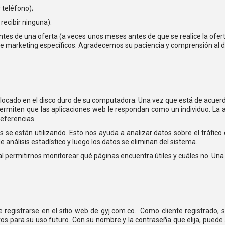
 teléfono);
ecibir ninguna).
tes de una oferta (a veces unos meses antes de que se realice la ofert
 de marketing específicos. Agradecemos su paciencia y comprensión al da
locado en el disco duro de su computadora. Una vez que está de acuerdo, 
es permiten que las aplicaciones web le respondan como un individuo. L
referencias.
s se están utilizando. Esto nos ayuda a analizar datos sobre el tráfico
 análisis estadístico y luego los datos se eliminan del sistema.
, al permitirnos monitorear qué páginas encuentra útiles y cuáles no. 
registrarse en el sitio web de gyj.com.co. Como cliente registrado, 
s para su uso futuro. Con su nombre y la contraseña que elija, puede