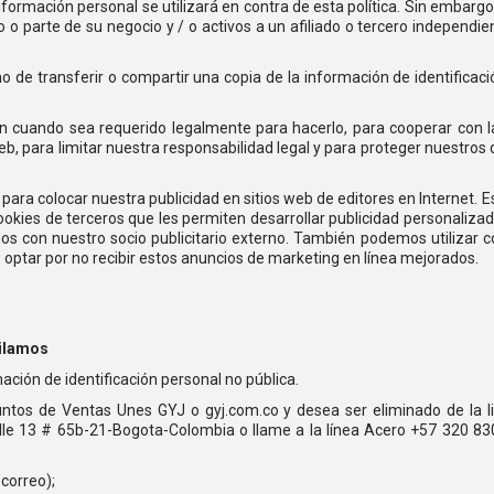
ormación personal se utilizará en contra de esta política. Sin embargo, 
o o parte de su negocio y / o activos a un afiliado o tercero independi
 de transferir o compartir una copia de la información de identificac
 cuando sea requerido legalmente para hacerlo, para cooperar con las
eb, para limitar nuestra responsabilidad legal y para proteger nuestros
para colocar nuestra publicidad en sitios web de editores en Internet.
e cookies de terceros que les permiten desarrollar publicidad personali
emos con nuestro socio publicitario externo. También podemos utilizar
 optar por no recibir estos anuncios de marketing en línea mejorados.
pilamos
ción de identificación personal no pública.
ntos de Ventas Unes GYJ o gyj.com.co y desea ser eliminado de la li
lle 13 # 65b-21-Bogota-Colombia o llame a la línea Acero +57 320 8302
correo);