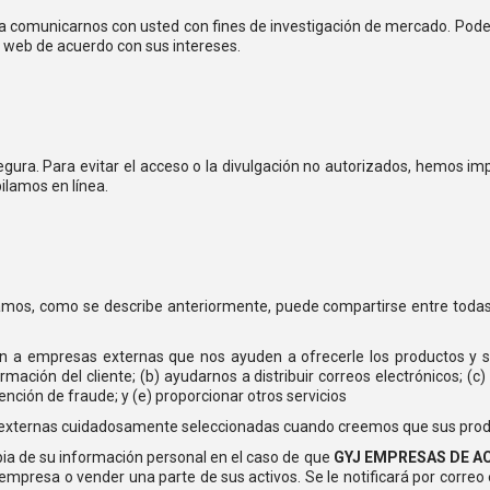
a comunicarnos con usted con fines de investigación de mercado. Pode
io web de acuerdo con sus intereses.
ra. Para evitar el acceso o la divulgación no autorizados, hemos imp
ilamos en línea.
amos, como se describe anteriormente, puede compartirse entre todas
n a empresas externas que nos ayuden a ofrecerle los productos y 
ación del cliente; (b) ayudarnos a distribuir correos electrónicos; (c) 
nción de fraude; y (e) proporcionar otros servicios
xternas cuidadosamente seleccionadas cuando creemos que sus product
ia de su información personal en el caso de que
GYJ EMPRESAS DE A
 empresa o vender una parte de sus activos. Se le notificará por correo