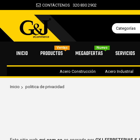
CONTÁCTENOS
320 830 2902
Categorías
Ventas
Nuevo
INICIO
PRODUCTOS
MEGAOFERTAS
SERVICIOS
Acero Construcción
Acero Industrial
Inicio
politica de privacidad
Este sitio web
gyj.com.co
es operado por
GYJ FERRETERIAS S.