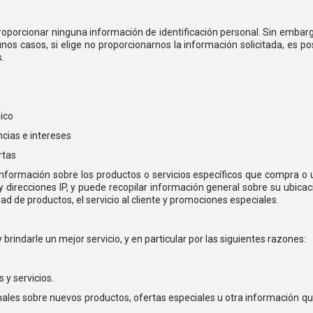
roporcionar ninguna información de identificación personal. Sin embar
os casos, si elige no proporcionarnos la información solicitada, es po
.
nico
cias e intereses
rtas
ormación sobre los productos o servicios específicos que compra o uti
irecciones IP, y puede recopilar información general sobre su ubica
dad de productos, el servicio al cliente y promociones especiales.
ndarle un mejor servicio, y en particular por las siguientes razones:
 y servicios.
es sobre nuevos productos, ofertas especiales u otra información que