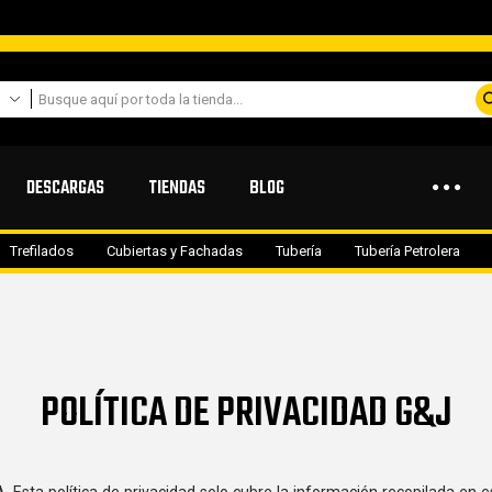
DESCARGAS
TIENDAS
BLOG
Trefilados
Cubiertas y Fachadas
Tubería
Tubería Petrolera
POLÍTICA DE PRIVACIDAD G&J
A.
Esta política de privacidad solo cubre la información recopilada en 