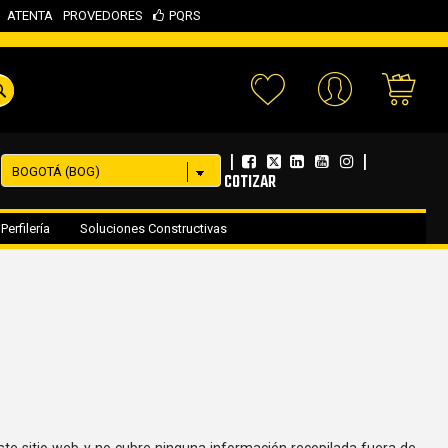
ATENTA
PROVEDORES
PQRS
Your 
|
|
COTIZAR
Perfilería
Soluciones Constructivas
este sitio web y no cubre ninguna información recopilada fuera de