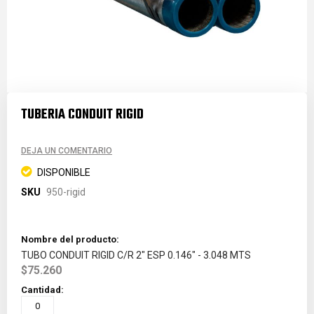
Saltar
al
TUBERIA CONDUIT RIGID
comienzo
de
la
DEJA UN COMENTARIO
galería
de
DISPONIBLE
imágenes
SKU
950-rigid
Grouped
product
items
TUBO CONDUIT RIGID C/R 2" ESP 0.146" - 3.048 MTS
$75.260