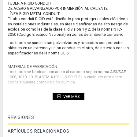
TUBERÍA RIGID CONDUIT
DE ACERO GALVANIZADO POR INMERSIÓN AL CALIENTE
LÍNEA RIGID METAL CONDUIT
El tubo conduit RIGID está diseñado para proteger cables eléctricos
en instalaciones industriales, en áreas clasificadas de alto riesgo de
explosión como las de la clase 1, división 1 y 2, de la norma NTC-
2050 (Codigo Electrico Nacional) en zonas de ambiente corrosivo.
Los tubos se suministran galvanizados y roscados con protector
plástico en un extremo y union conduit en el otro, de acuerdo con las
especificaciones de la norma UL 6:
MATERIAL DE FABRICACIÓN
Los tubos se fabrican con acero al carbono según norma AISI/SAE
1008, 1010, 1015; ASTM A1011; IS SPHT 31 o cualquier otro acero
con la siguiente composición química.
Descargar Ficha Técnica
VER MÁS
REVISIONES
ARTÍCULOS RELACIONADOS