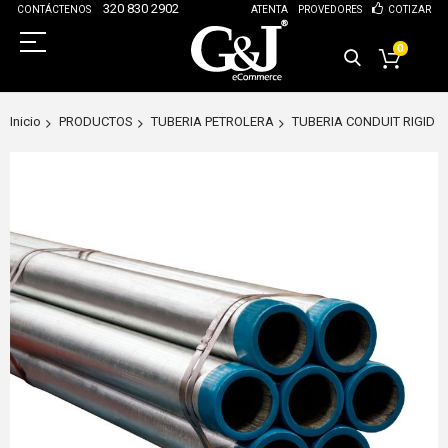
320 830 2902
CONTÁCTENOS
ATENTA
PROVEDORES
COTIZAR
0
Inicio
PRODUCTOS
TUBERIA PETROLERA
TUBERIA CONDUIT RIGID
Saltar
al
final
de
la
galería
de
imágenes