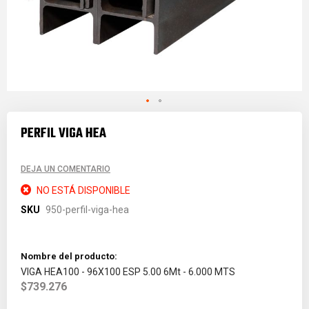
Saltar
al
PERFIL VIGA HEA
comienzo
de
la
DEJA UN COMENTARIO
galería
de
NO ESTÁ DISPONIBLE
imágenes
SKU
950-perfil-viga-hea
Grouped
product
items
VIGA HEA100 - 96X100 ESP 5.00 6Mt - 6.000 MTS
$739.276