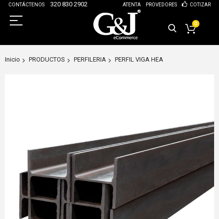
320 830 2902
CONTÁCTENOS
ATENTA
PROVEDORES
COTIZAR
0
Inicio
PRODUCTOS
PERFILERIA
PERFIL VIGA HEA
Saltar
al
final
de
la
galería
de
imágenes