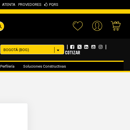
ATENTA
PROVEDORES
PQRS
Your 
|
|
COTIZAR
Perfilería
Soluciones Constructivas