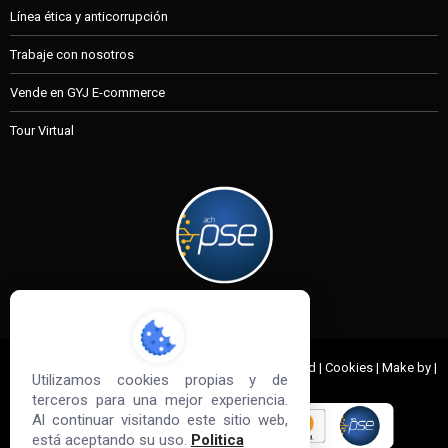
Línea ética y anticorrupción
Trabaje con nosotros
Vende en GYJ E-commerce
Tour Virtual
MI CUENTA
© 2022 G&J Empresas de Acero. All Rights Reserved | Cookies | Make by |
Utilizamos cookies propias y de
Sd3
terceros para una mejor experiencia.
Al continuar visitando este sitio web,
está aceptando su uso.
Politica