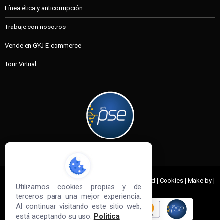
Línea ética y anticorrupción
Trabaje con nosotros
Vende en GYJ E-commerce
Tour Virtual
MI CUENTA
© 2022 G&J Empresas de Acero. All Rights Reserved | Cookies | Make by |
Utilizamos cookies propias y de
Sd3
terceros para una mejor experiencia.
Al continuar visitando este sitio web,
está aceptando su uso.
Politica