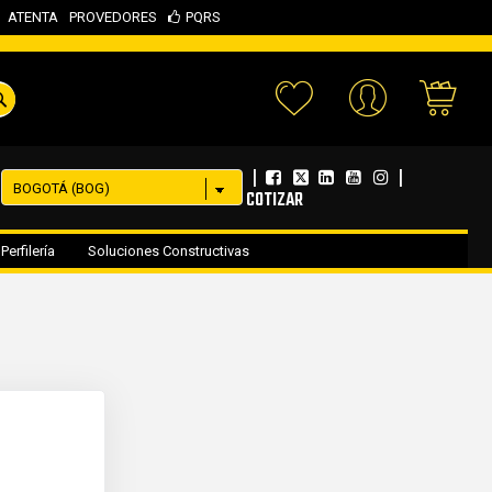
ATENTA
PROVEDORES
PQRS
Your 
|
|
COTIZAR
Perfilería
Soluciones Constructivas