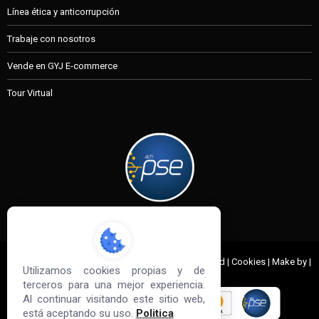
Línea ética y anticorrupción
Trabaje con nosotros
Vende en GYJ E-commerce
Tour Virtual
MI CUENTA
© 2022 G&J Empresas de Acero. All Rights Reserved | Cookies | Make by |
Utilizamos cookies propias y de
Sd3
terceros para una mejor experiencia.
Al continuar visitando este sitio web,
está aceptando su uso.
Politica