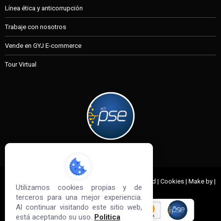
Línea ética y anticorrupción
Trabaje con nosotros
Vende en GYJ E-commerce
Tour Virtual
MI CUENTA
© 2022 G&J Empresas de Acero. All Rights Reserved | Cookies | Make by |
Utilizamos cookies propias y de
Sd3
terceros para una mejor experiencia.
Al continuar visitando este sitio web,
está aceptando su uso.
Politica