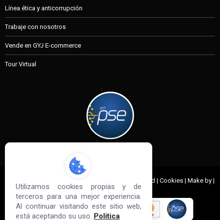
Línea ética y anticorrupción
Trabaje con nosotros
Vende en GYJ E-commerce
Tour Virtual
MI CUENTA
© 2022 G&J Empresas de Acero. All Rights Reserved | Cookies | Make by |
Utilizamos cookies propias y de
Sd3
terceros para una mejor experiencia.
Al continuar visitando este sitio web,
está aceptando su uso.
Politica