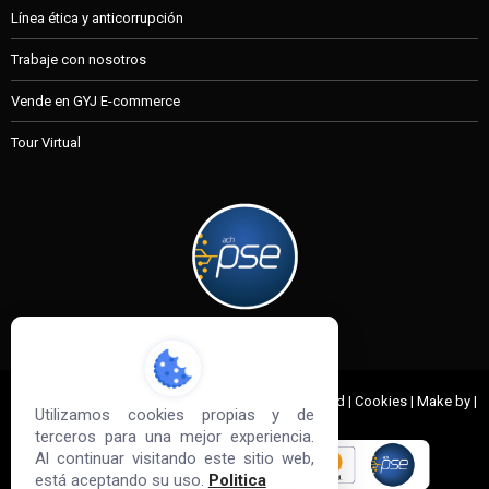
Línea ética y anticorrupción
Trabaje con nosotros
Vende en GYJ E-commerce
Tour Virtual
MI CUENTA
© 2022 G&J Empresas de Acero. All Rights Reserved | Cookies | Make by |
Utilizamos cookies propias y de
Sd3
terceros para una mejor experiencia.
Al continuar visitando este sitio web,
está aceptando su uso.
Politica