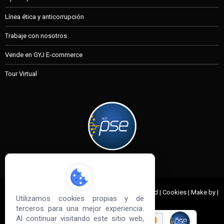
Línea ética y anticorrupción
Trabaje con nosotros
Vende en GYJ E-commerce
Tour Virtual
MI CUENTA
© 2022 G&J Empresas de Acero. All Rights Reserved | Cookies | Make by |
Utilizamos cookies propias y de
Sd3
terceros para una mejor experiencia.
Al continuar visitando este sitio web,