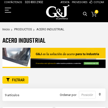
320 830 2902
CONTÁCTENOS
ATENTA
PROVEDORES
COTIZAR
0
Inicio
PRODUCTOS
ACERO INDUSTRIAL
ACERO INDUSTRIAL
FILTRAR
Fija
Ordenar por
9
artículos
Dir
Des