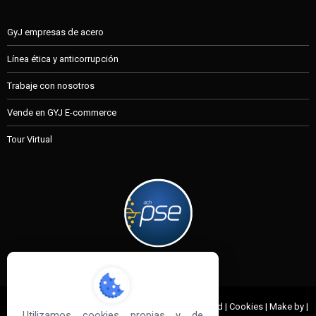
GyJ empresas de acero
Línea ética y anticorrupción
Trabaje con nosotros
Vende en GYJ E-commerce
Tour Virtual
MI CUENTA
© 2022 G&J Empresas de Acero. All Rights Reserved | Cookies | Make by |
Utilizamos cookies propias y de