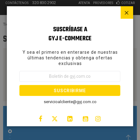
320 830 2902
CONTÁCTENOS
ATENTA
PROVEDORES
COTIZAR
Cer
Tiendas
Sincelejo
SUSCRÍBASE A
Sincelejo
GYJ E-COMMERCE
Y sea el primero en enterarse de nuestras
últimas tendencias y obtenga ofertas
exclusivas
S
i
g
n
SUSCRIBIRME
U
p
servicioalcliente@gyj.com.co
f
o
r
O
u
r
N