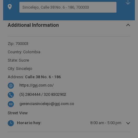
e
w
s
l
e
Additional Information
t
t
e
Zip:
700003
r
:
Country:
Colombia
State:
Sucre
City:
Sincelejo
Address:
Calle 38 No. 6 - 186
https://gyj.com.co/
(5) 2804444 / 320 8302902
gerenciasincelejo@gyj.com.co
Street View
Horario hoy:
8:00 am - 5:00 pm